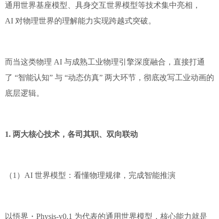
通用世界基座模型、具身交互世界模型等技术集中亮相，
AI 对物理世界的理解能力实现跨越式突破。
而当这类物理 AI 与成熟工业物理引擎深度融合，直接打通
了 “智能认知” 与 “动态仿真” 两大环节，彻底改写工业动画的
底层逻辑。
1. 两大核心技术，各司其职、双向联动
（1）AI 世界模型：看懂物理规律，完成智能推演
以悟界・Physis-v0.1 为代表的通用世界模型，核心能力就是