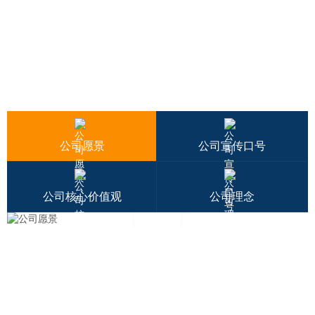
企业文化
Corporate Culture
公司愿景
公司宣传口号
公司核心价值观
公司理念
华匠科技致力于3D数字内容的制作与开发，持中华匠人之
心，不断创新，锐意进取，加快成为3D数字内容制作领航者
的进程。