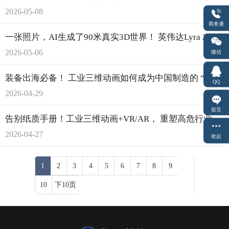
2026-05-08
商务通
一张照片，AI生成了90米真实3D世界！ 英伟达Lyra 2.0让虚拟世界不再“失忆”
2026-05-06
微信
装备出海必备！ 工业三维动画如何成为中国制造的 “全球通用语言”
QQ
2026-04-29
留言
告别纸质手册！工业三维动画+VR/AR， 重塑高危行业培训新范式
2026-04-27
收起
1
2
3
4
5
6
7
8
9
10
下10页