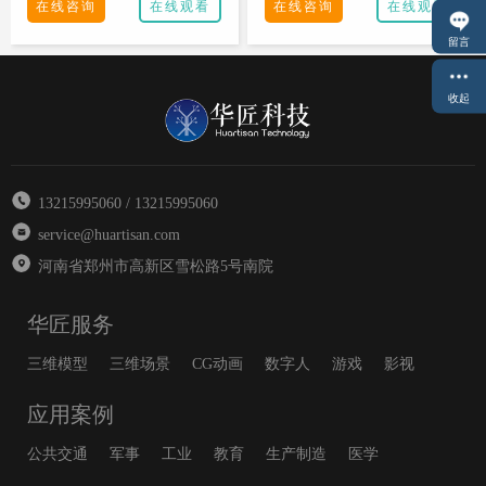
在线咨询
在线观看
在线咨询
在线观看
留言
收起
13215995060 / 13215995060
service@huartisan.com
河南省郑州市高新区雪松路5号南院
华匠服务
三维模型
三维场景
CG动画
数字人
游戏
影视
应用案例
公共交通
军事
工业
教育
生产制造
医学