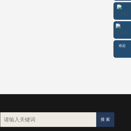
微信
QQ
留言
收起