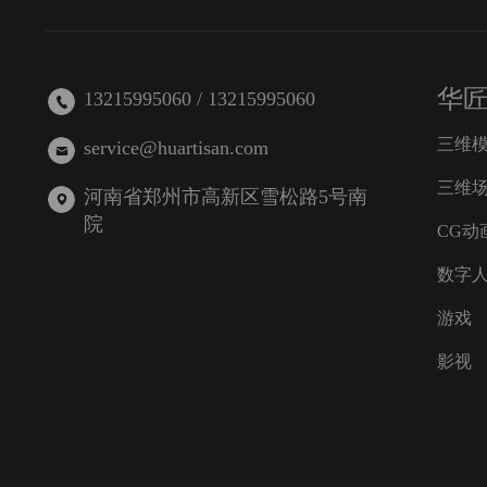
华
13215995060 / 13215995060
三维
service@huartisan.com
三维
河南省郑州市高新区雪松路5号南
院
CG动
数字
游戏
影视