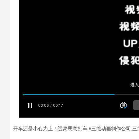
开车还是小心为上！远离恶意别车 #三维动画制作公司,三维