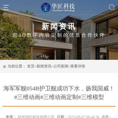
新闻资讯
您3D数字内容定制的优质合作伙伴
当前位置：
首页
>
新闻资讯
>
公司新闻
>
查看详情
海军军舰054B护卫舰成功下水，扬我国威！
#三维动画#三维动画定制#三维模型
来源：
郑州华匠科技有限公司
日期：
2023-09-07 08:44:36
点击：