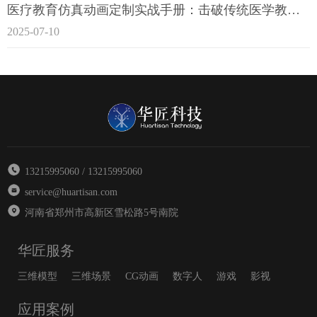
医疗教育仿真动画定制实战手册：击破传统医学教育7大痛点
2025-07-10
13215995060 / 13215995060
service@huartisan.com
河南省郑州市高新区雪松路5号南院
华匠服务
三维模型
三维场景
CG动画
数字人
游戏
影视
应用案例