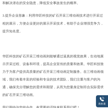
和解决潜在的安全隐患，降低安全事故发生的概率。
提升企业形象
：利用
华匠科技的矿石开采三维动画
技术进行开采过
3.
程的
展示
，
方便企业更好的展示开采技术，有助于企业增强竞争力，
提升知名度。
华匠科技的矿石开采三维动画
则能够通过逼真的视觉效果，生动地展
示开采过程、设备和环境，提高
企业
宣传的质量和效果
。
华匠科技致
力于为客户提供高质量的
矿石开采三维动画
定制服务。在
三维动画
领
域，我们有着丰富的经验和专业的技术团队
，
我们注重与客户的沟
通，确保充分理解您的需求和期望，从而为您量身定制符合实际需求
的
矿石开采三维
动画
。
商务通
我们期待
与
您的合作，
有需要的话快来联系我们吧！