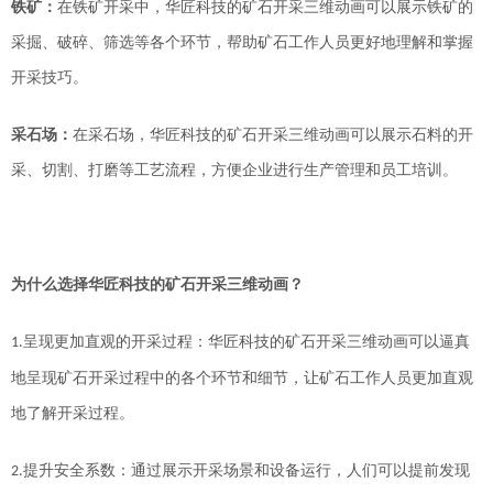
铁矿：
在铁矿开采中，
华匠科技的矿石开采三维动画
可以
展示
铁矿的
采掘、破碎、筛选等各个环节，帮助
矿石工作人员
更好地理解和掌握
开采技巧。
采石场：
在采石场，
华匠科技的矿石开采三维动画
可以
展示
石料的开
采、切割、打磨等工艺流程，方便企业进行生产管理和员工培训。
为什么选择
华匠科技的矿石开采三维动画
？
呈现更加直观的开采过程：
华匠科技的矿石开采三维动画
可以逼真
1.
地呈现矿石开采过程中的各个环节和细节，让
矿石工作人员
更加直观
地了解开采过程。
提升安全系数：通过
展示
开采场景和设备运行，
人们
可以提前发现
2.