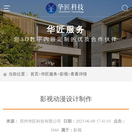
华匠服务
您3D数字内容定制的优质合作伙伴
当前位置：
首页
>
华匠服务
>
影视
>
查看详情
影视动漫设计制作
来源：
郑州华匠科技有限公司
日期：
2023-06-08 17:41:01
点击：
1044
属于：
影视