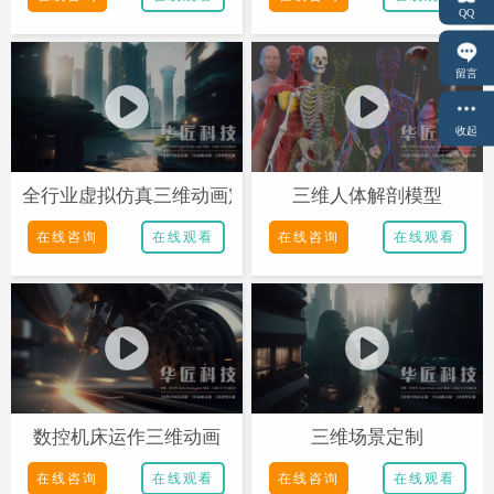
QQ
留言
收起
全行业虚拟仿真三维动画定制
三维人体解剖模型
在线咨询
在线观看
在线咨询
在线观看
数控机床运作三维动画
三维场景定制
在线咨询
在线观看
在线咨询
在线观看