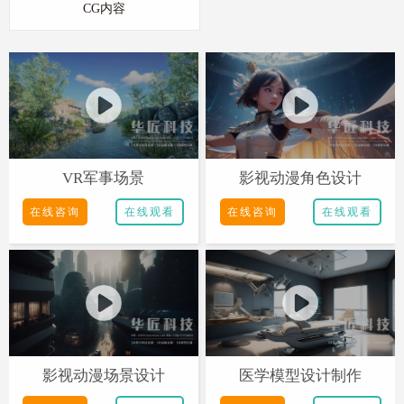
CG内容
VR军事场景
影视动漫角色设计
在线咨询
在线观看
在线咨询
在线观看
影视动漫场景设计
医学模型设计制作