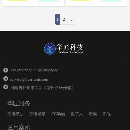
1
2
3
13215995060 / 13215995060
service@huartisan.com
河南省郑州市高新区雪松路5号南院
华匠服务
三维模型
三维场景
CG动画
数字人
游戏
影视
应用案例