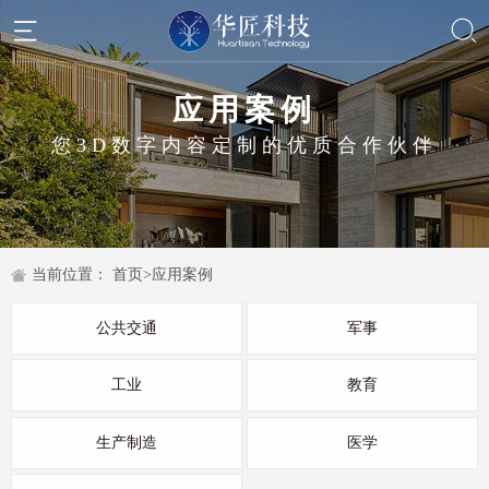
应用案例
您3D数字内容定制的优质合作伙伴
当前位置：
首页
>
应用案例
公共交通
军事
工业
教育
生产制造
医学