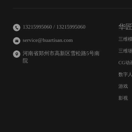
华
13215995060 / 13215995060
三维
service@huartisan.com
三维
河南省郑州市高新区雪松路5号南
院
CG动
数字
游戏
影视