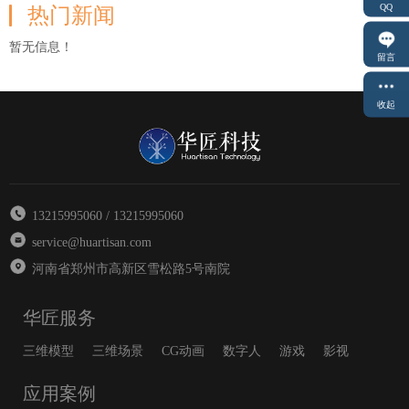
QQ
热门新闻
暂无信息！
留言
收起
13215995060 / 13215995060
service@huartisan.com
河南省郑州市高新区雪松路5号南院
华匠服务
三维模型
三维场景
CG动画
数字人
游戏
影视
应用案例