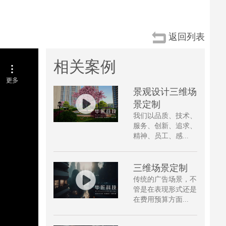
返回列表
相关案例
景观设计三维场
景定制
我们以品质、技术、
服务、创新、追求、
精神、员工、感...
三维场景定制
传统的广告场景，不
管是在表现形式还是
在费用预算方面...