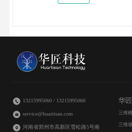
华
13215995060 / 13215995060
三维
service@huartisan.com
三维
河南省郑州市高新区雪松路5号南