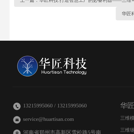
上一篇：华匠科技:打造智慧工厂的必备利器——三维
华匠
华
13215995060 / 13215995060
三维
service@huartisan.com
三维
河南省郑州市高新区雪松路5号南