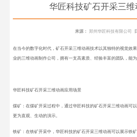
华匠科技矿石开采三维
来源：
郑州华匠科技有限公司
在
当今的
数字化时代，
矿石开采三维动画
技术以其独特的视觉效果
业的
三维动画
制作公司，拥有一支高素质、经验丰富的团队，
能
为
华匠科技矿石开采三维动画
应用场景
煤矿：在煤矿开采过程中，通过
华匠科技的矿石开采三维动画
可以
更为直观、生动
的
演示。
铁矿：在铁矿开采中，
华匠科技的矿石开采三维动画
可以
展示
铁矿