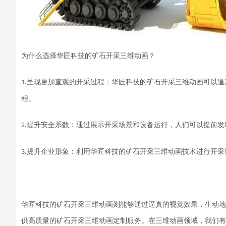
为什么选择
华匠科技的矿石开采三维动画
？
呈现更加直观的开采过程：
华匠科技的矿石开采三维动画
可以逼
1.
程。
提升安全系数：通过
展示
开采场景和设备运行，
人们
可以提前发
2.
提升企业形象
：利用
华匠科技的矿石开采三维动画
技术进行开采
3.
华匠科技的矿石开采三维动画
则能够通过逼真的视觉效果，生动地
供高质量的
矿石开采三维动画
定制服务。在
三维动画
领域，我们有