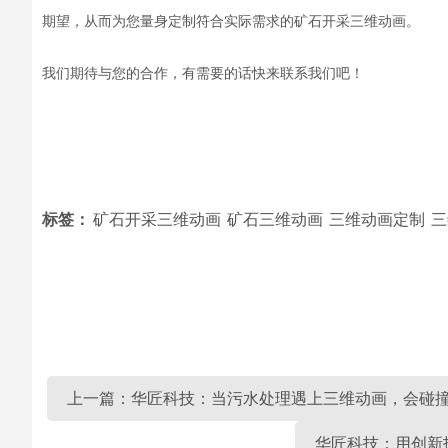
期望，从而为您量身定制符合实际需求的
矿石开采三维
动画
。
我们期待
与
您的合作，
有需要的话快来联系我们吧！
标签：
矿石开采三维动画
矿石三维动画
三维动画定制
三
上一篇：华匠科技：当污水处理遇上三维动画，会碰
华匠科技：用创新