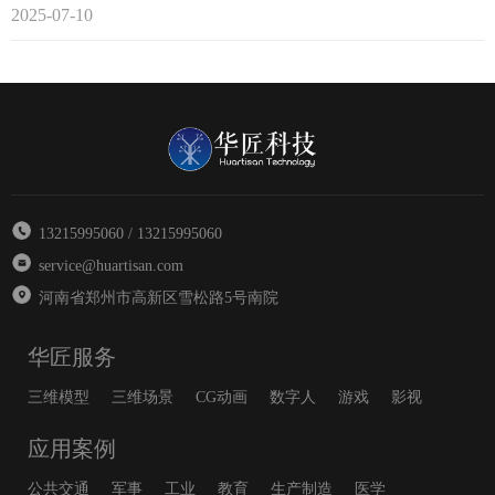
2025-07-10
13215995060 / 13215995060
service@huartisan.com
河南省郑州市高新区雪松路5号南院
华匠服务
三维模型
三维场景
CG动画
数字人
游戏
影视
应用案例
公共交通
军事
工业
教育
生产制造
医学