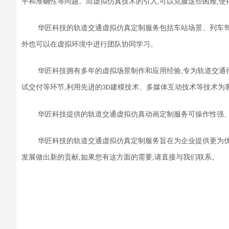
平和准确性等问题。而虚拟仿真技术的引入,可以克服这些困难,
华匠科技的
轨道交通虚拟仿真
定制服务
包括车站场景、列车驾
外也可以在虚拟环境中进行团队协同学习。
华匠科技拥有多年的虚拟场景制作和应用经验
,
专为轨道交通
试交付等环节,利用先进的
建模技术、多媒体互动技术等技术为
3D
华匠科技提供的轨道交通虚拟仿真动画定制服务可操作性强、
华匠科技的轨道交通虚拟仿真定制服务旨在为企业提供更为优
发展做出新的贡献
,
如果您有这方面的需要,请直接与我们联系
。