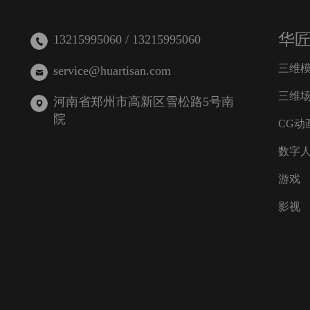
华
13215995060 / 13215995060
三维
service@huartisan.com
三维
河南省郑州市高新区雪松路5号南
院
CG动
数字
游戏
影视