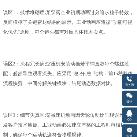
误区1：技术堆砌症;某泵阀企业初期动画过分追求粒子特效，
反而模糊了关键密封结构的展示。工业动画应遵循"功能可视
化优先"原则，每个镜头都需对应具体技术卖点。
误区2：流程冗长病;空压机安装动画若平铺直叙每个螺丝装
配，必然导致观看流失。应采用"总-分-总"结构：前15秒整体
流程快剪，中间分解关键模块，结尾动态数据对比。
商务通
微信
误区3：细节失真区;某减速机动画因齿轮传动比呈现误差，引
QQ
发客户技术质疑。工业动画必须建立严格的工程师审核机
制，确保每个运动轨迹符合物理规律。
留言