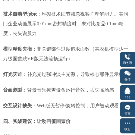
技术自嗨型演示
：堆砌技术细节却忽视客户理解能力。某阀
门企业动画展示0.01mm密封精度时，未对比竞品0.1mm精
度，丧失说服力
模型精度失衡
：非关键部件过度追求面数（某农机模型达千
万级面数致VR版无法流畅运行）
商务通
灯光灾难
：补充光过强冲淡主光源，导致核心部件显示模糊
微信
音画割裂
：背景音乐掩盖设备运行音效，丢失临场感
QQ
交互设计缺失
：Web版无暂停/旋转控制，用户被动观看
留言
四、实战建议：让动画值回票价
收起