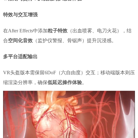
特效与交互增强
在After Effects中添加
粒子特效
（出血喷雾、电刀火花），结
合
空间化音效
（监护仪警报、骨锯声）提升沉浸感。
多平台适配输出
VR头盔版本需保留6DoF（六自由度）交互；移动端版本则压
缩渲染分辨率，确保
低延迟操作体验
。