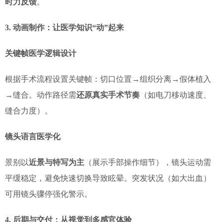
时力反馈
。
3. 动画制作：让医学知识“动”起来
关键帧医学逻辑设计
根据手术流程设置关键帧：切口位置→组织分离→假体植入
→缝合。动作路径需
还原真实手术节奏
（如电刀移动速度、
缝合力度）。
镜头语言医学化
景别以
近景与特写为主
（展示手部操作细节），镜头运动需
平缓稳定，避免快速切换导致眩晕。突发状况（如大出血）
可用镜头骤停强化警示。
4. 后期与交付：从视觉到多感官体验