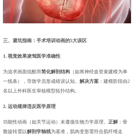
三、避坑指南：手术培训动画的5大误区
1. 视觉效果凌驾医学准确性
为追求画面炫酷而
简化解剖结构
（如将神经血管束建模为单
一线条），导致学员形成错误认知。
解决方案
：建模阶段由2
名以上外科医生审核模型拓扑结构。
2. 运动规律违反医学原理
功能性动画（如关节运动）未遵循生物力学原理。
正解
：骨
骼旋转需以
解剖学轴线
为基准，肌肉变形需符合肌纤维走