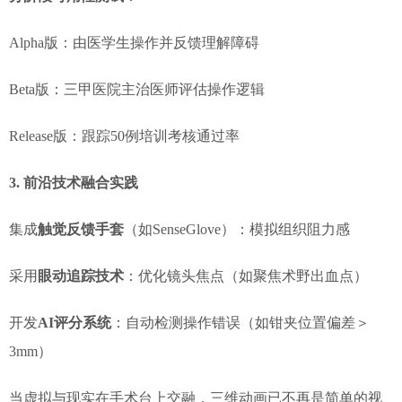
Alpha版：由医学生操作并反馈理解障碍
Beta版：三甲医院主治医师评估操作逻辑
Release版：跟踪50例培训考核通过率
3. 前沿技术融合实践
集成
触觉反馈手套
（如SenseGlove）：模拟组织阻力感
采用
眼动追踪技术
：优化镜头焦点（如聚焦术野出血点）
开发
AI评分系统
：自动检测操作错误（如钳夹位置偏差＞
3mm）
当虚拟与现实在手术台上交融，三维动画已不再是简单的视