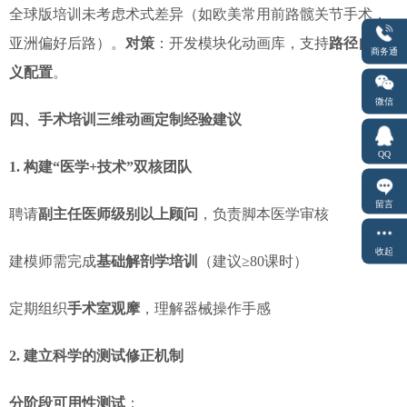
全球版培训未考虑术式差异（如欧美常用前路髋关节手术，
亚洲偏好后路）。
对策
：开发模块化动画库，支持
路径自定
商务通
义配置
。
微信
四、手术培训三维动画定制经验建议
QQ
1. 构建“医学+技术”双核团队
留言
聘请
副主任医师级别以上顾问
，负责脚本医学审核
收起
建模师需完成
基础解剖学培训
（建议≥80课时）
定期组织
手术室观摩
，理解器械操作手感
2. 建立科学的测试修正机制
分阶段可用性测试
：