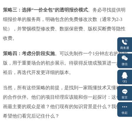
策略三：选择“一价全包”的透明报价模式
。务必寻找提供明
细报价单的服务商，明确包含的免费修改次数（通常为2-3
轮），并警惕模型修改费、数据保密费、版权买断费等隐性
收费。
商务通
策略四：考虑分阶段实施
。可以先制作一个1分钟左右的精华
版，用于重要场合的初步展示。待获得反馈或预算进一步充
微信
裕后，再迭代开发更详细的版本。
QQ
当然，所有这些策略的前提，是找到一家既懂技术又懂科学
的合作伙伴。他们的项目经理应该能和你一起探讨：这个动
留言
画最主要的观众是谁？他们现有的知识背景是什么？我们最
收起
希望他们看完后记住什么？