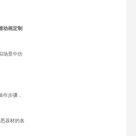
维动画定制
拟场景中仿
操作步骤，
熟悉器材的各