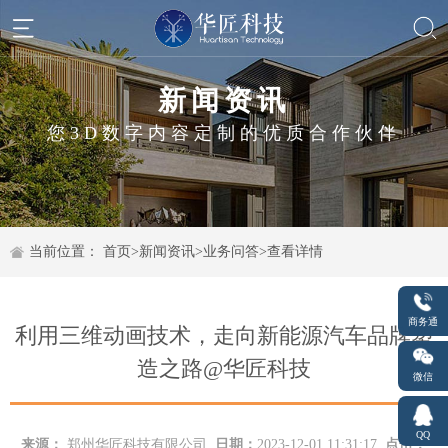
新闻资讯
您3D数字内容定制的优质合作伙伴
当前位置：
首页
>
新闻资讯
>
业务问答
>
查看详情
商务通
利用三维动画技术，走向新能源汽车品牌塑
造之路@华匠科技
微信
QQ
来源：
郑州华匠科技有限公司
日期：
2023-12-01 11:31:17
点击：