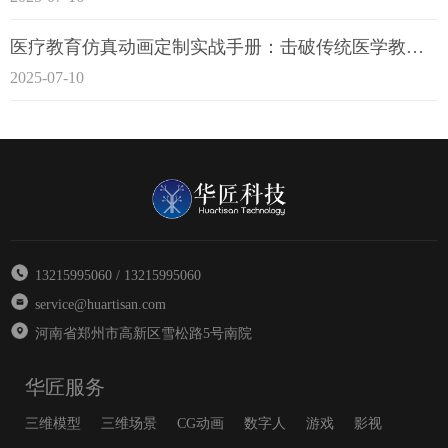
医疗教育仿真动画定制实战手册：击破传统医学教育7大痛点
2025-07-10
13215995060 / 13215995060
service@huartisan.com
河南省郑州市高新区雪松路5号南院
华匠服务
三维模型
三维场景
CG动画
数字人
游戏
影视