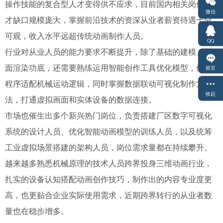
操作技能的复合型人才变得供不应求，目前国内相关岗位人
微信
才缺口规模庞大，掌握前沿技术的资深从业者薪资待遇十分
可观，收入水平远超传统动画制作人员。
QQ
行业对从业人员的能力要求不断提升，除了基础的建模、画
面渲染功底，还需要熟练运用智能创作工具优化模型，依托
留言
程序适配机械运动逻辑，同时掌握数据联动可视化制作方
收起
法，打通虚拟画面和实体设备的数据连接。
市场也催生出多个新兴热门岗位，负责搭建厂区数字可视化
系统的设计人员、优化智能动画模型的训练人员，以及统筹
工业虚拟场景搭建的架构人员，岗位需求量都在持续攀升。
越来越多熟悉机械原理的技术人员跨界投身三维动画行业，
扎实的设备认知搭配动画创作技巧，制作出的内容专业度更
高，也更贴合企业实际使用需求，近期跨界转行的从业者数
量也在稳步增多。