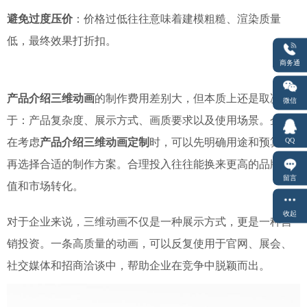
避免过度压价
：价格过低往往意味着建模粗糙、渲染质量
低，最终效果打折扣。
商务通
产品介绍三维动画
的制作费用差别大，但本质上还是取决
微信
于：产品复杂度、展示方式、画质要求以及使用场景。企业
QQ
在考虑
产品介绍三维动画定制
时，可以先明确用途和预算，
再选择合适的制作方案。合理投入往往能换来更高的品牌价
留言
值和市场转化。
收起
对于企业来说，三维动画不仅是一种展示方式，更是一种营
销投资。一条高质量的动画，可以反复使用于官网、展会、
社交媒体和招商洽谈中，帮助企业在竞争中脱颖而出。