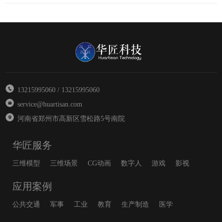
13215995060 / 13215995060
service@huartisan.com
河南省郑州市高新区雪松路5号南院
华匠服务
三维模型
三维场景
CG动画
数字人
游戏
影视
应用案例
公共交通
军事
工业
教育
生产制造
医学